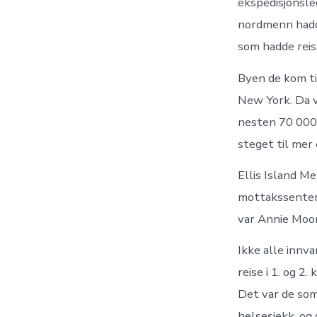
ekspedisjonsle
nordmenn hadde
som hadde rei
Byen de kom ti
New York. Da v
nesten 70 000
steget til mer
Ellis Island Me
mottakssenter
var Annie Moor
Ikke alle innv
reise i 1. og 2
Det var de som 
helsesjekk, og