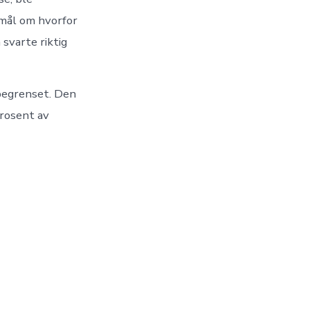
smål om hvorfor
svarte riktig
begrenset. Den
prosent av