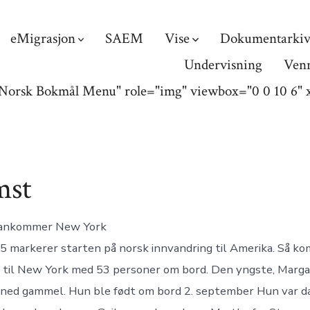
eMigrasjon
SAEM
Vise
Dokumentarki
Undervisning
Ven
Norsk Bokmål
Menu" role="img" viewbox="0 0 10 6"
mst
 ankommer New York
5 markerer starten på norsk innvandring til Amerika. Så k
 til New York med 53 personer om bord. Den yngste, Margar
åned gammel. Hun ble født om bord 2. september Hun var d