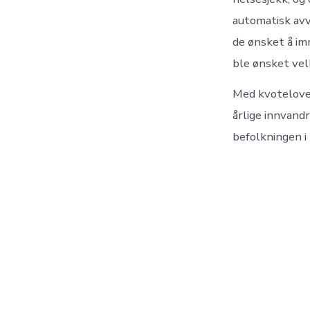
automatisk avv
de ønsket å im
ble ønsket vel
Med kvoteloven
årlige innvand
befolkningen i