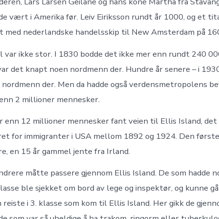
deren, Lars Larsen Geilane og hans kone Martha fra Stavang
 vært i Amerika før. Leiv Eiriksson rundt år 1000, og et tit
st med nederlandske handelsskip til New Amsterdam på 160
l var ikke stor. I 1830 bodde det ikke mer enn rundt 240 0
ar det knapt noen nordmenn der. Hundre år senere – i 1930
 nordmenn der. Men da hadde også verdensmetropolens be
 enn 2 millioner mennesker.
r enn 12 millioner mennesker fant veien til Ellis Island, det
et for immigranter i USA mellom 1892 og 1924. Den først
e, en 15 år gammel jente fra Irland.
andrere måtte passere gjennom Ellis Island. De som hadde no
. klasse ble sjekket om bord av lege og inspektør, og kunne gå 
reiste i 3. klasse som kom til Ellis Island. Her gikk de gjen
 de som var så uheldige å ha trakom, ringorm eller tuberkulo