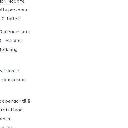
er. Noen få
alls personer
0-tallet.
00 mennesker i
 – var det
folkning
 viktigste
e som ankom
k penger til å
rett i land.
nom en
se, ble