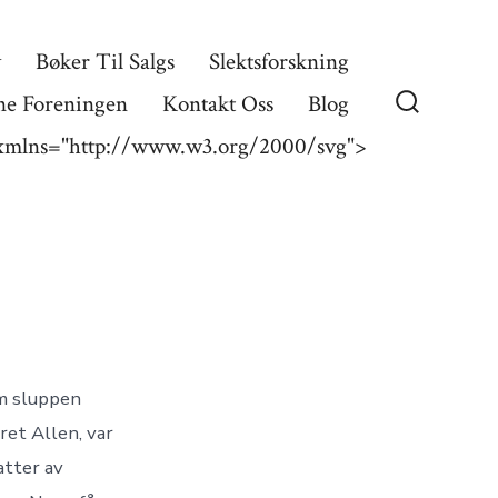
v
Bøker Til Salgs
Slektsforskning
ne Foreningen
Kontakt Oss
Blog
 xmlns="http://www.w3.org/2000/svg">
om sluppen
et Allen, var
atter av